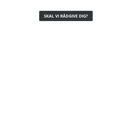
SKAL VI RÅDGIVE DIG?
Energibesparende LED-lys
Lavt energiforbrug og lang levetid for
miljøvenlig belysning.