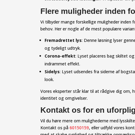
Flere muligheder inden for
Vi tilbyder mange forskellige muligheder inden fo
behov. Her er nogle af de mest populære varian
Fremadrettet lys
: Denne løsning lyser genn
og tydeligt udtryk.
Corona-effekt
: Lyset placeres bag skiltet o
indrammet effekt.
Sidelys
: Lyset udsendes fra siderne af bogstav
look.
Vores eksperter står klar til at rådgive dig om, h
identitet og omgivelser.
Kontakt os for en uforpli
Vil du høre mere om mulighederne med lysskilte
Kontakt os på
60150159
, eller udfyld vores kon
med at skabe synlighed og tiltrække opmærksom