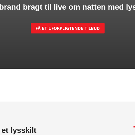
 brand bragt til live om natten med
ly
FÅ ET UFORPLIGTENDE TILBUD
et lysskilt