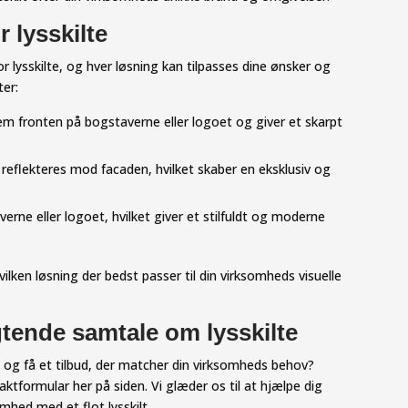
 lysskilte
r lysskilte, og hver løsning kan tilpasses dine ønsker og
ter:
em fronten på bogstaverne eller logoet og giver et skarpt
g reflekteres mod facaden, hvilket skaber en eksklusiv og
erne eller logoet, hvilket giver et stilfuldt og moderne
vilken løsning der bedst passer til din virksomheds visuelle
gtende samtale om lysskilte
 og få et tilbud, der matcher din virksomheds behov?
taktformular her på siden. Vi glæder os til at hjælpe dig
hed med et flot lysskilt.