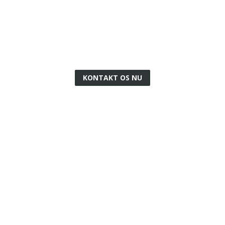
Få et uforpligtende tilbud på
lysskilt
 uforpligtende tilbud på din opgave, er du mere end velkommen til at k
KONTAKT OS NU