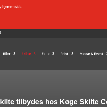
ny hjemmeside.
Biler
Skilte
Folie
Print
Messe & Event
kilte tilbydes hos Køge Skilte C