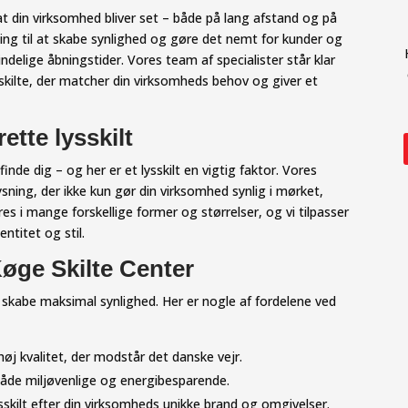
 at din virksomhed bliver set – både på lang afstand og på
løsning til at skabe synlighed og gøre det nemt for kunder og
ndelige åbningstider. Vores team af specialister står klar
skilte, der matcher din virksomheds behov og giver et
ette lysskilt
inde dig – og her er et lysskilt en vigtig faktor. Vores
ysning, der ikke kun gør din virksomhed synlig i mørket,
es i mange forskellige former og størrelser, og vi tilpasser
ntitet og stil.
Køge Skilte Center
g skabe maksimal synlighed. Her er nogle af fordelene ved
 høj kvalitet, der modstår det danske vejr.
 både miljøvenlige og energibesparende.
 lysskilt efter din virksomheds unikke brand og omgivelser.