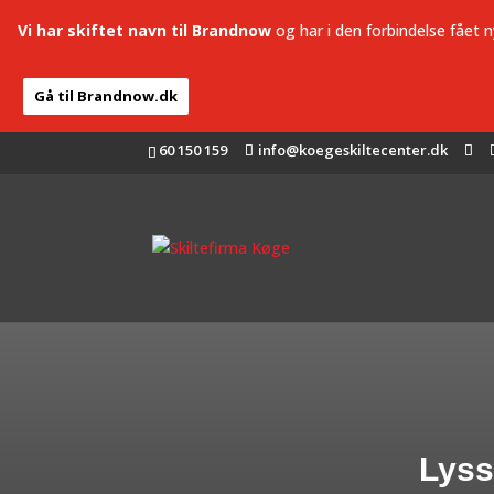
Vi har skiftet navn til Brandnow
og har i den forbindelse fået 
Gå til Brandnow.dk
60 150 159
info@koegeskiltecenter.dk
Lyss