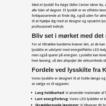
Med et lysskilt fra Køge Skilte Center sikrer du,
alle tider af døgnet. Et lysskilt er en effektiv 
forbipasserende at finde dig, også uden for almi
til at hjælpe dig med at designe og opsætte lys
professionelt indtryk.
Bliv set i mørket med det r
For at tiltrække kunderne kræver det, at de kan f
lysskilte er udstyret med energieffektiv LED-bel
men også sparer på energien. Lysskilte kan lever
hver løsning, så den afspejler din virksomheds ide
Fordele ved lysskilte fra 
Vores lysskilte er designet til at holde længe o
at vælge os til opgaven:
Lang holdbarhed
: Vi anvender materialer af
Lavt energiforbrug
: Vores LED-lyskilder er
Skræddersyede løsninger
: Vi tilpasser dit